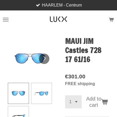
HAARLEM - Centrum
Skip
to
main
content
MAUI JIM
Castles 728
17 61/16
€301.00
FREE shipping
Add to
cart