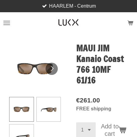
HAARLEM - Centrum
Skip
to
main
content
MAUI JIM
Kanaio Coast
766 10MF
61/16
€261.00
FREE shipping
Add to
cart