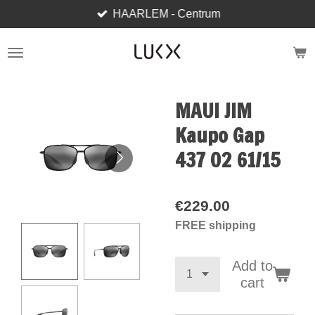
HAARLEM - Centrum
Skip
to
main
content
MAUI JIM
Kaupo Gap
437 02 61/15
€229.00
FREE shipping
Add to
cart