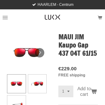
HAARLEM - Centrum
Skip
to
main
content
MAUI JIM
Kaupo Gap
437 04T 61/15
€229.00
FREE shipping
Add to
cart