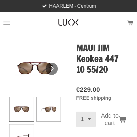
HAARLEM - Centrum
Skip
to
main
content
MAUI JIM
Keokea 447
10 55/20
€229.00
FREE shipping
Add to
cart