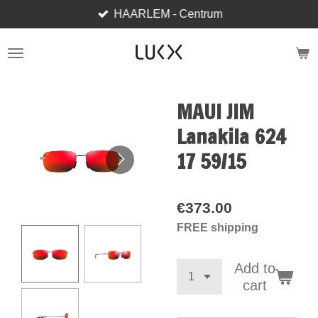
HAARLEM - Centrum
Skip
to
main
content
MAUI JIM
Lanakila 624
17 59/15
€373.00
FREE shipping
Add to
cart