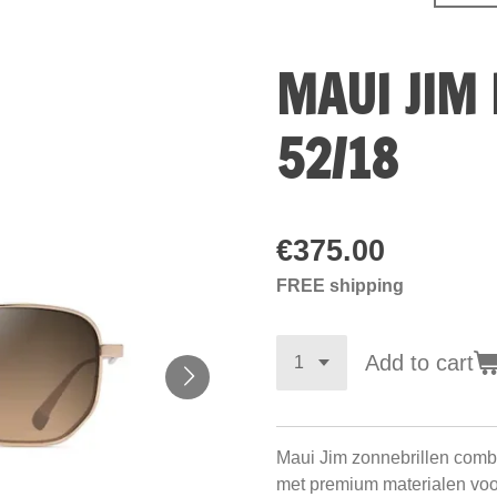
MAUI JIM 
52/18
€375.00
FREE shipping
Add to cart
Maui Jim zonnebrillen com
met premium materialen vo