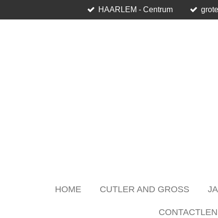
HAARLEM - Centrum
grote
Skip
to
main
content
HOME
CUTLER AND GROSS
J
CONTACTLEN