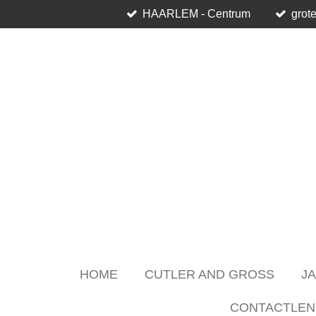
HAARLEM - Centrum
grote
Skip
to
main
content
HOME
CUTLER AND GROSS
J
CONTACTLEN