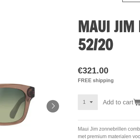
MAUI JIM 
52/20
€321.00
FREE shipping
Add to cart
Maui Jim zonnebrillen com
met premium materialen vo