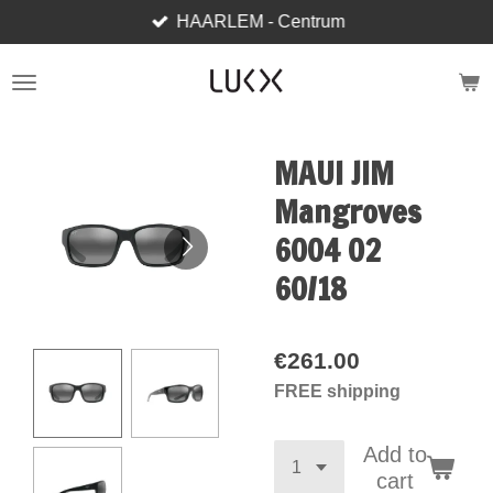
HAARLEM - Centrum
Skip
to
main
content
MAUI JIM
Mangroves
6004 02
60/18
€261.00
FREE shipping
Add to
cart