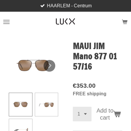
HAARLEM - Centrum
Skip
to
main
content
MAUI JIM
Mano 877 01
57/16
€353.00
FREE shipping
Add to
cart