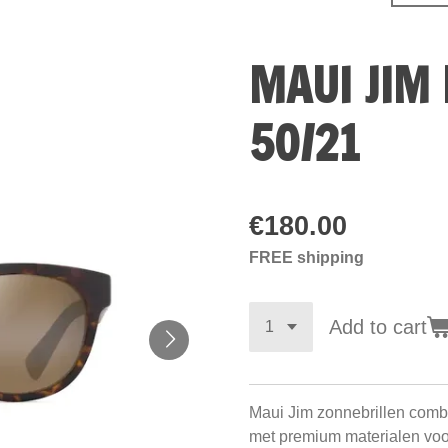
MAUI JIM 
50/21
€180.00
FREE shipping
Add to cart
Maui Jim zonnebrillen com
met premium materialen vo