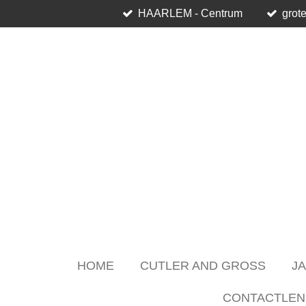
HAARLEM - Centrum
grote
Skip
to
main
content
HOME
CUTLER AND GROSS
J
CONTACTLEN