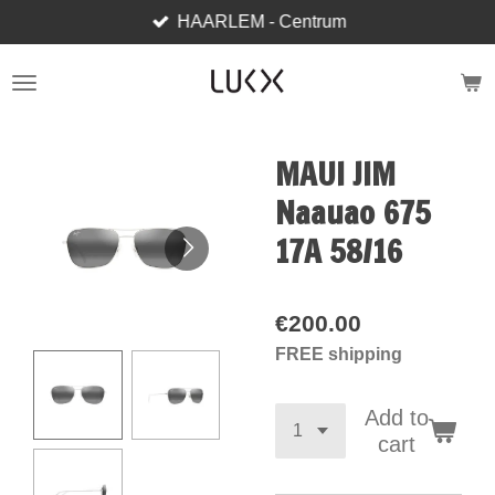
HAARLEM - Centrum
Skip
to
main
content
MAUI JIM
Naauao 675
17A 58/16
€200.00
FREE shipping
Add to
cart