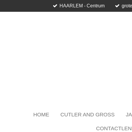
HAARLEM - Centrum
grote
Skip
to
main
content
HOME
CUTLER AND GROSS
J
CONTACTLEN