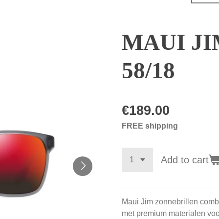
MAUI JIM
58/18
€189.00
FREE shipping
Add to cart
Maui Jim zonnebrillen com
met premium materialen vo