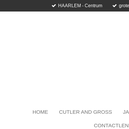
HAARLEM - Centrum
grote
Skip
to
main
content
HOME
CUTLER AND GROSS
J
CONTACTLEN