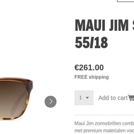
MAUI JIM 
55/18
€261.00
FREE shipping
Add to cart
Maui Jim zonnebrillen com
met premium materialen vo