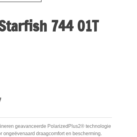
Starfish 744 01T
bineren geavanceerde PolarizedPlus2® technologie
or ongeëvenaard draagcomfort en bescherming.