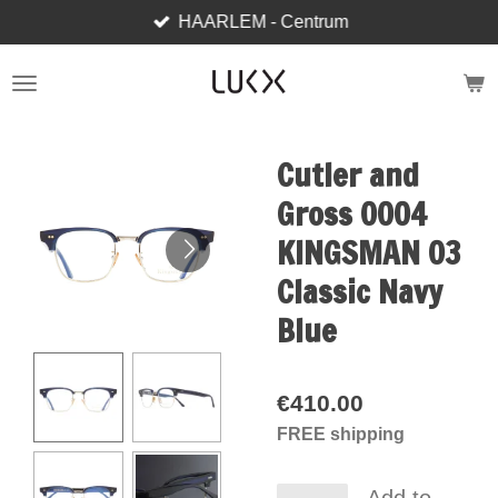
HAARLEM - Centrum
Skip
to
main
content
Cutler and
Gross 0004
KINGSMAN 03
Classic Navy
Blue
€410.00
FREE shipping