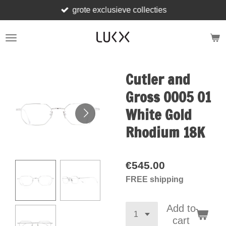
grote exclusieve collecties
Skip
to
main
content
Cutler and
Gross 0005 01
White Gold
Rhodium 18K
€545.00
FREE shipping
Add to
cart