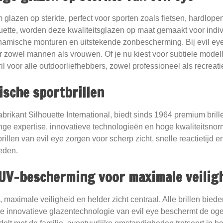
 glazen op sterkte, perfect voor sporten zoals fietsen, hardlope
ette, worden deze kwaliteitsglazen op maat gemaakt voor indi
namische monturen en uitstekende zonbescherming. Bij evil eye 
or zowel mannen als vrouwen. Of je nu kiest voor subtiele model
ril voor alle outdoorliefhebbers, zowel professioneel als recreatie
sche sportbrillen
abrikant Silhouette International, biedt sinds 1964 premium brill
nge expertise, innovatieve technologieën en hoge kwaliteitsnorm
rillen van evil eye zorgen voor scherp zicht, snelle reactietijd
eden.
 UV-bescherming voor maximale veilig
 maximale veiligheid en helder zicht centraal. Alle brillen b
 innovatieve glazentechnologie van evil eye beschermt de oge