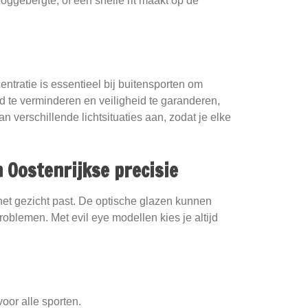
ooggebergte, of een snelle rit maakt op de
ntratie is essentieel bij buitensporten om
 te verminderen en veiligheid te garanderen,
 verschillende lichtsituaties aan, zodat je elke
 Oostenrijkse precisie
 het gezicht past. De optische glazen kunnen
oblemen. Met evil eye modellen kies je altijd
oor alle sporten.