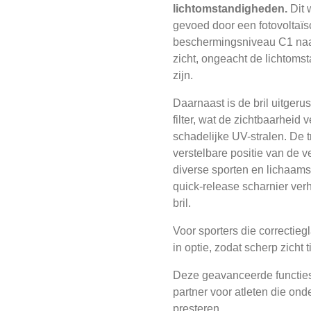
lichtomstandigheden.
Dit 
gevoed door een fotovoltaïs
beschermingsniveau C1 naar
zicht, ongeacht de lichtoms
zijn.
Daarnaast is de bril uitger
filter, wat de zichtbaarheid 
schadelijke UV-stralen. De tr
verstelbare positie van de 
diverse sporten en lichaam
quick-release scharnier ve
bril.
Voor sporters die correctieg
in optie, zodat scherp zicht 
Deze geavanceerde functies
partner voor atleten die ond
presteren.