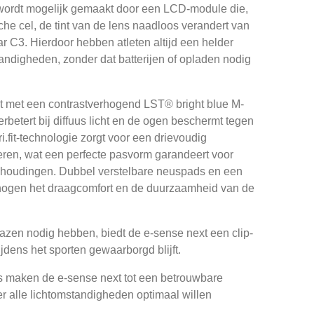
wordt mogelijk gemaakt door een LCD-module die,
che cel, de tint van de lens naadloos verandert van
 C3. Hierdoor hebben atleten altijd een helder
tandigheden, zonder dat batterijen of opladen nodig
ust met een contrastverhogend LST® bright blue M-
verbetert bij diffuus licht en de ogen beschermt tegen
i.fit-technologie zorgt voor een drievoudig
veren, wat een perfecte pasvorm garandeert voor
shoudingen. Dubbel verstelbare neuspads en een
rhogen het draagcomfort en de duurzaamheid van de
lazen nodig hebben, biedt de e-sense next een clip-
tijdens het sporten gewaarborgd blijft.
 maken de e-sense next tot een betrouwbare
er alle lichtomstandigheden optimaal willen