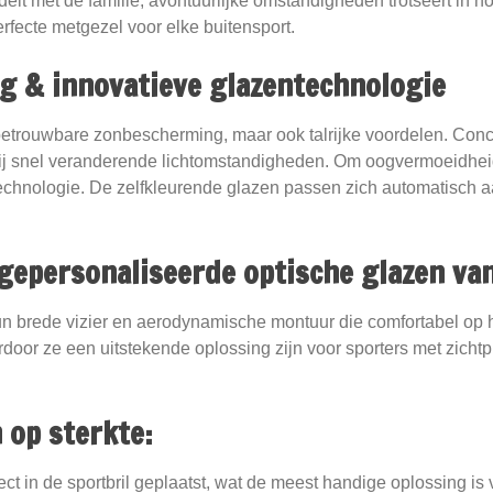
delt met de familie, avontuurlijke omstandigheden trotseert in h
perfecte metgezel voor elke buitensport.
 & innovatieve glazentechnologie
 betrouwbare zonbescherming, maar ook talrijke voordelen. Conce
 bij snel veranderende lichtomstandigheden. Om oogvermoeidheid
echnologie. De zelfkleurende glazen passen zich automatisch aan
gepersonaliseerde optische glazen van
 hun brede vizier en aerodynamische montuur die comfortabel op
oor ze een uitstekende oplossing zijn voor sporters met zichtpr
 op sterkte:
t in de sportbril geplaatst, wat de meest handige oplossing is v