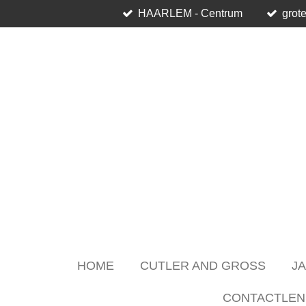
HAARLEM - Centrum
grote
Skip
to
main
content
HOME
CUTLER AND GROSS
J
CONTACTLEN