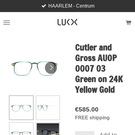
HAARLEM - Centrum
Skip
to
main
content
Cutler and
Gross AUOP
0007 03
Green on 24K
Yellow Gold
€585.00
FREE shipping