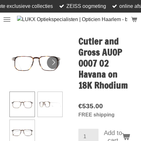
ote exclusieve collecties
ZEISS oogmeting
online af
Skip
to
main
content
Cutler and
Gross AUOP
0007 02
Havana on
18K Rhodium
€535.00
FREE shipping
Add to
cart