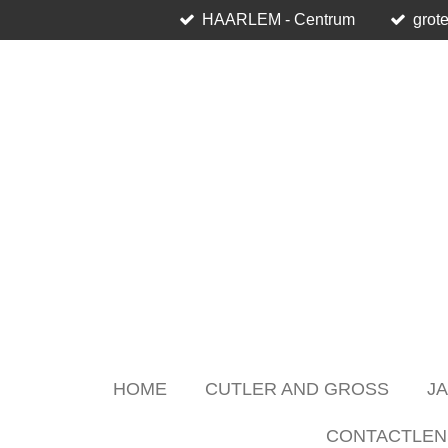
HAARLEM - Centrum
grote
Skip
to
main
content
HOME
CUTLER AND GROSS
J
CONTACTLEN