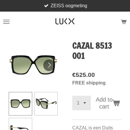
ZEISS oogmeting
Skip
to
main
content
CAZAL 8513
001
€525.00
FREE shipping
Add to
cart
CAZAL is een Duits