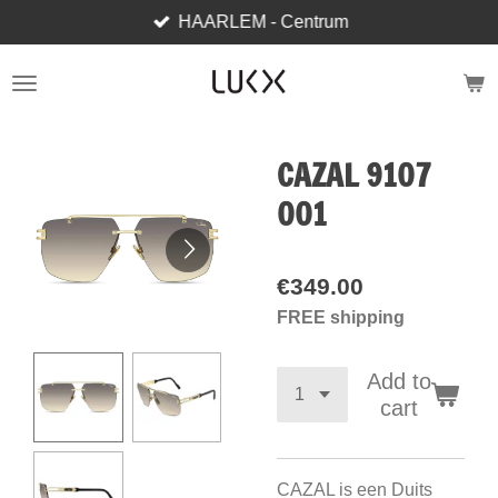
HAARLEM - Centrum
Skip
to
main
content
CAZAL 9107
001
€349.00
FREE shipping
Add to
cart
CAZAL is een Duits