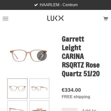
HAARLEM - Centrum
Skip
to
main
content
Garrett
Leight
CARINA
RSQRTZ Rose
Quartz 51/20
€334.00
FREE shipping