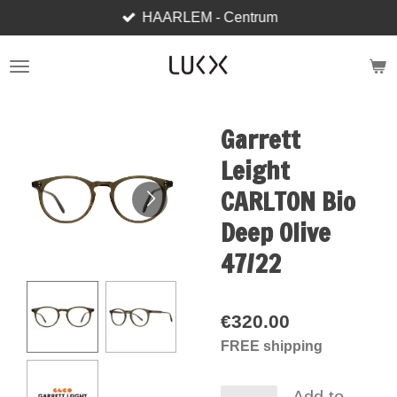
HAARLEM - Centrum
Skip
to
main
content
Garrett
Leight
CARLTON Bio
Deep Olive
47/22
€320.00
FREE shipping