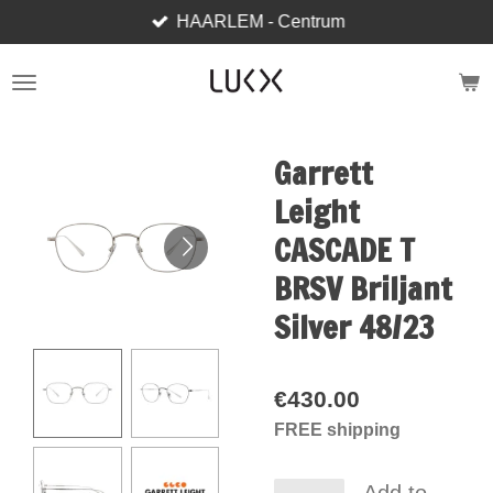
HAARLEM - Centrum
Skip
to
main
content
Garrett
Leight
CASCADE T
BRSV Briljant
Silver 48/23
€430.00
FREE shipping