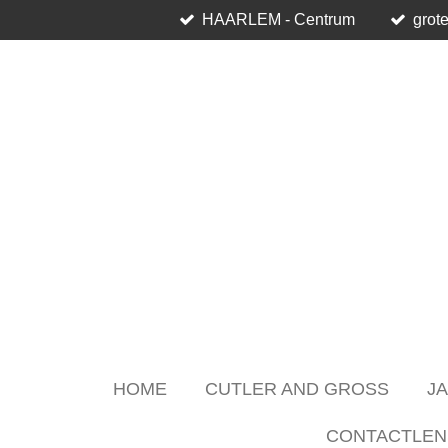
HAARLEM - Centrum
grote
Skip
to
main
content
HOME
CUTLER AND GROSS
J
CONTACTLEN