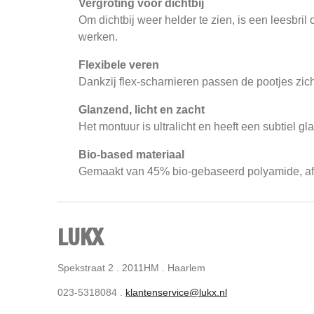
Vergroting voor dichtbij
Om dichtbij weer helder te zien, is een leesbri
werken.
Flexibele veren
Dankzij flex-scharnieren passen de pootjes zic
Glanzend, licht en zacht
Het montuur is ultralicht en heeft een subtiel 
Bio-based materiaal
Gemaakt van 45% bio-gebaseerd polyamide, afkom
LUKX
Spekstraat 2 . 2011HM . Haarlem
023-5318084 .
klantenservice@lukx.nl