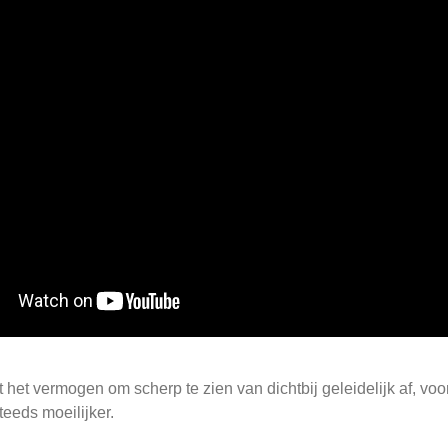
et vermogen om scherp te zien van dichtbij geleidelijk af, vooral
eeds moeilijker.