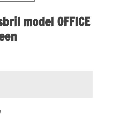
esbril model OFFICE
reen