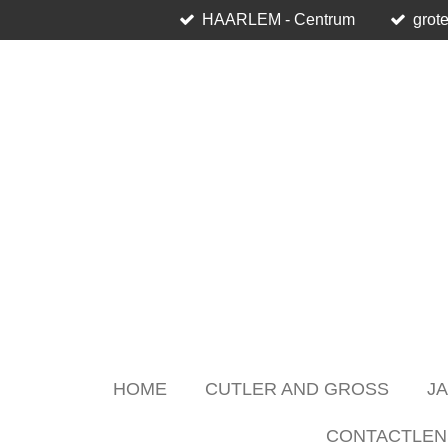
HAARLEM - Centrum
grote
Skip
to
main
content
HOME
CUTLER AND GROSS
J
CONTACTLEN