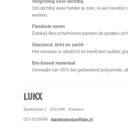
Vergroting voor dichtbij
Om dichtbij weer helder te zien, is een leesbri
werken.
Flexibele veren
Dankzij flex-scharnieren passen de pootjes zic
Glanzend, licht en zacht
Het montuur is ultralicht en heeft een subtiel 
Bio-based materiaal
Gemaakt van 45% bio-gebaseerd polyamide, afkom
LUKX
Spekstraat 2 . 2011HM . Haarlem
023-5318084 .
klantenservice@lukx.nl