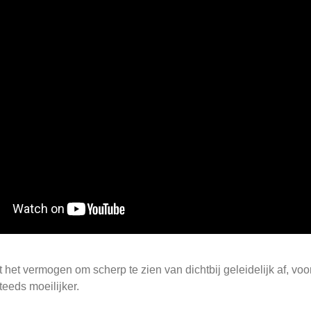
et vermogen om scherp te zien van dichtbij geleidelijk af, vooral
eeds moeilijker.