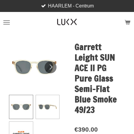
HAARLEM - Centrum
Skip
to
main
content
Garrett
Leight SUN
ACE II PG
Pure Glass
Semi-Flat
Blue Smoke
49/23
€390.00