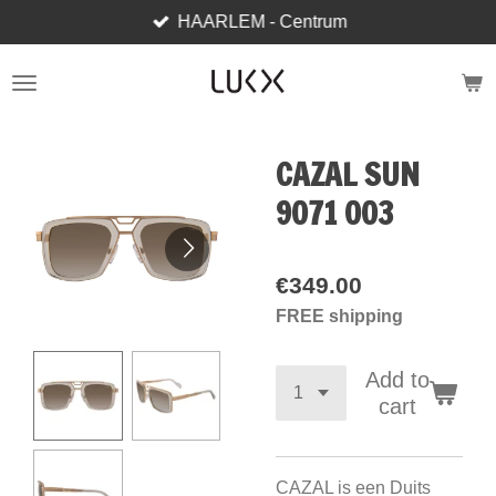
HAARLEM - Centrum
Skip
to
main
content
CAZAL SUN
9071 003
€349.00
FREE shipping
Add to
cart
CAZAL is een Duits