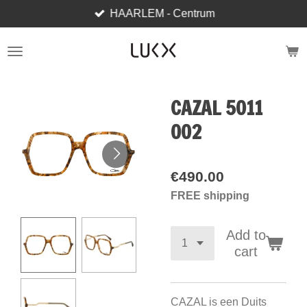
HAARLEM - Centrum
Skip
to
main
content
CAZAL 5011
002
€490.00
FREE shipping
Add to
cart
CAZAL is een Duits