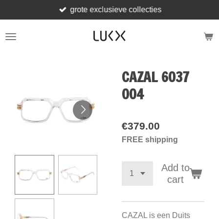
grote exclusieve collecties
Skip
to
main
content
CAZAL 6037
004
€379.00
FREE shipping
Add to
cart
CAZAL is een Duits