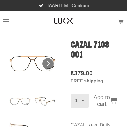
HAARLEM - Centrum
Skip
to
main
content
CAZAL 7108
001
€379.00
FREE shipping
Add to
cart
CAZAL is een Duits