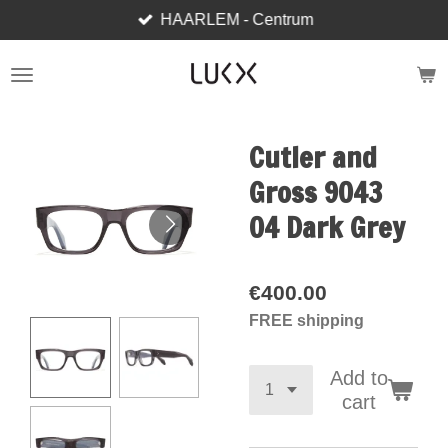
HAARLEM - Centrum
Skip
to
main
content
Cutler and
Gross 9043
04 Dark Grey
€400.00
FREE shipping
Add to
cart