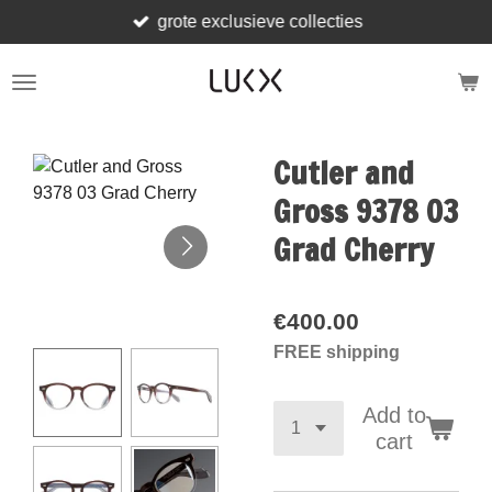
grote exclusieve collecties
Skip
to
main
content
Cutler and
Gross 9378 03
Grad Cherry
€400.00
FREE shipping
Add to
cart