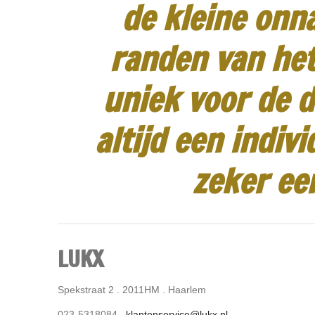
de kleine onn
randen van het
uniek voor de d
altijd een indiv
zeker ee
LUKX
Spekstraat 2 . 2011HM . Haarlem
023-5318084 .
klantenservice@lukx.nl