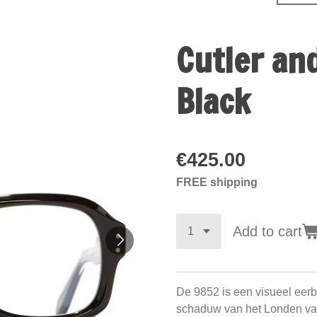
Cutler an
Black
€425.00
FREE shipping
Add to cart
De 9852 is een visueel eerb
schaduw van het Londen van 