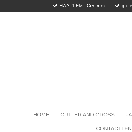
HAARLEM - Centrum
grote
Skip
to
main
content
HOME
CUTLER AND GROSS
J
CONTACTLEN