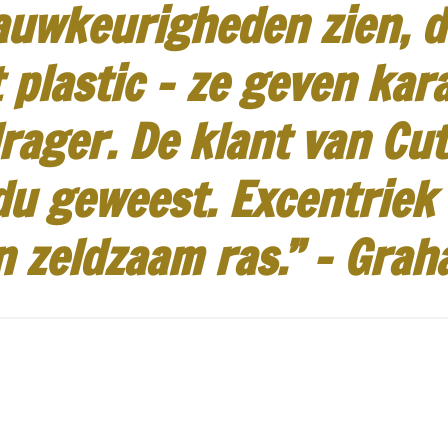
auwkeurigheden zien, d
 plastic - ze geven kar
rager.
De klant van Cut
idu geweest.
Excentriek
n zeldzaam ras.”
-
Grah