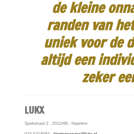
de kleine onn
randen van het
uniek voor de d
altijd een indiv
zeker ee
LUKX
Spekstraat 2 . 2011HM . Haarlem
023-5318084 .
klantenservice@lukx.nl