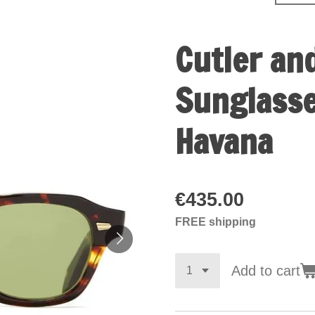
Cutler an
Sunglasse
Havana
€435.00
FREE shipping
Add to cart