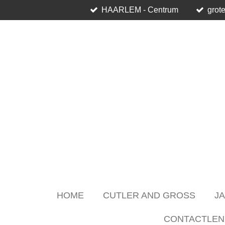
HAARLEM - Centrum
grote
Skip
to
main
content
HOME
CUTLER AND GROSS
J
CONTACTLEN