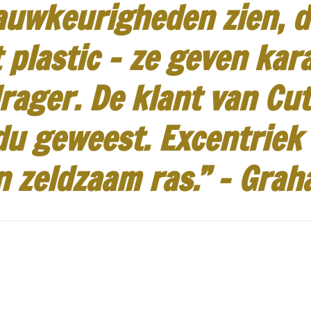
auwkeurigheden zien, d
 plastic - ze geven kar
rager.
De klant van Cut
idu geweest.
Excentriek
n zeldzaam ras.”
-
Grah