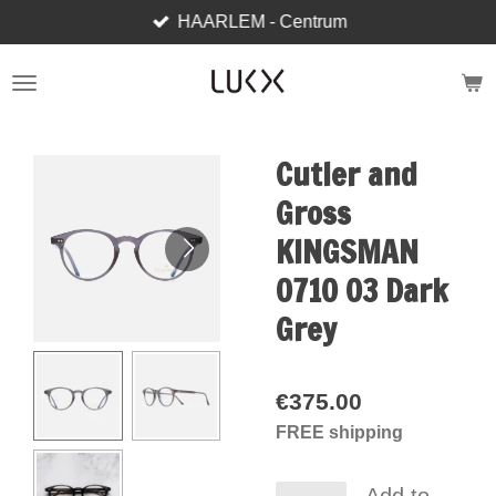
HAARLEM - Centrum
Skip
to
main
content
Cutler and
Gross
KINGSMAN
0710 03 Dark
Grey
€375.00
FREE shipping