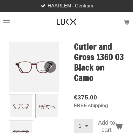
HAARLEM - Centrum
Skip
to
main
content
Cutler and
Gross 1360 03
Black on
Camo
€375.00
FREE shipping
Add to
cart