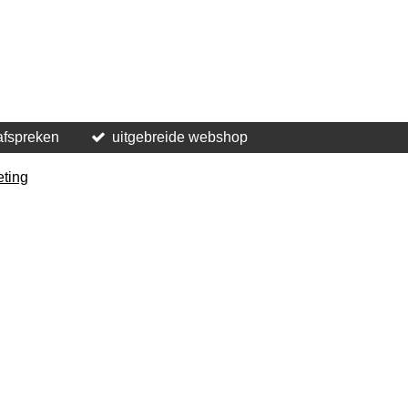
afspreken
uitgebreide webshop
eting