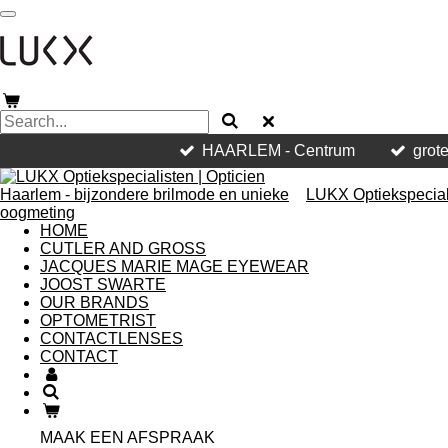
Skip
to
main
content
HAARLEM - Centrum
grote
LUKX Optiekspeciali
HOME
CUTLER AND GROSS
JACQUES MARIE MAGE EYEWEAR
JOOST SWARTE
OUR BRANDS
OPTOMETRIST
CONTACTLENSES
CONTACT
MAAK EEN AFSPRAAK