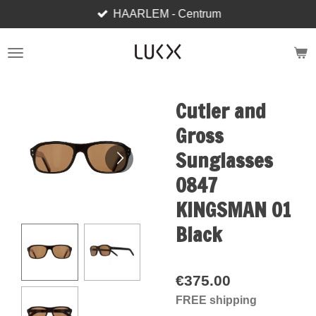
HAARLEM - Centrum
Skip
to
main
content
Cutler and
Gross
Sunglasses
0847
KINGSMAN 01
Black
€375.00
FREE shipping