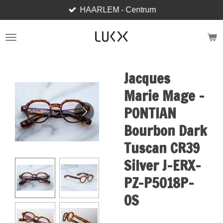
HAARLEM - Centrum
Skip
to
main
content
Jacques
Marie Mage -
PONTIAN
Bourbon Dark
Tuscan CR39
Silver J-ERX-
PZ-P5018P-
OS