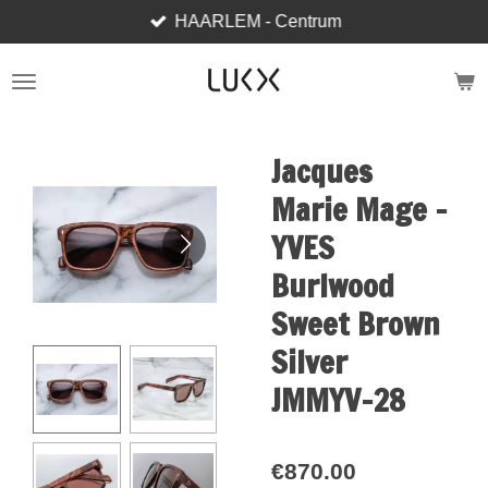
HAARLEM - Centrum
Skip
to
main
content
Jacques
Marie Mage -
YVES
Burlwood
Sweet Brown
Silver
JMMYV-28
€870.00