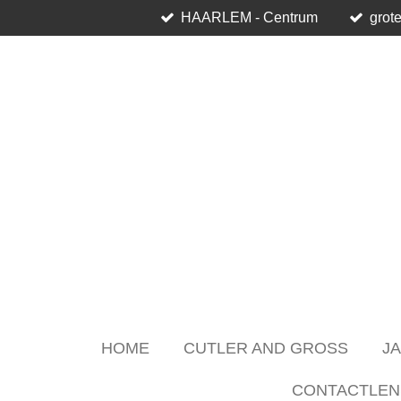
HAARLEM - Centrum
grote
Skip
to
main
content
HOME
CUTLER AND GROSS
J
CONTACTLEN