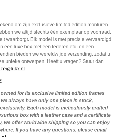
kend om zijn exclusieve limited edition monturen
ebben we altijd slechts één exemplaar op voorraad,
iteit waarborgt. Elk model is met precisie vervaardigd
in een luxe box met een lederen etui en een
ovendien bieden we wereldwijde verzending, zodat u
ze unieke ontwerpen. Heeft u vragen? Stuur dan
ice@lukx.nl
E
wned for its exclusive limited edition frames
we always have only one piece in stock,
xclusivity. Each model is meticulously crafted
xurious box with a leather case and a certificate
lly, we offer worldwide shipping so you can enjoy
here. If you have any questions, please email