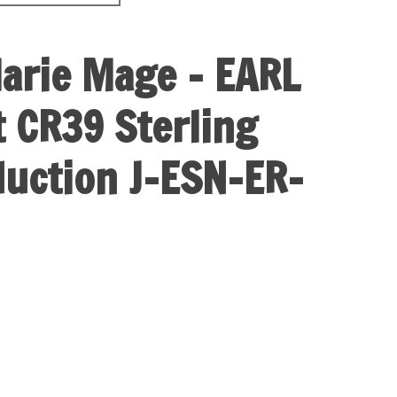
arie Mage - EARL
t CR39 Sterling
duction J-ESN-ER-