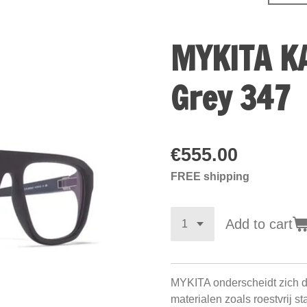
MYKITA K
Grey 347
€555.00
FREE shipping
Add to cart
MYKITA onderscheidt zich d
materialen zoals roestvrij s