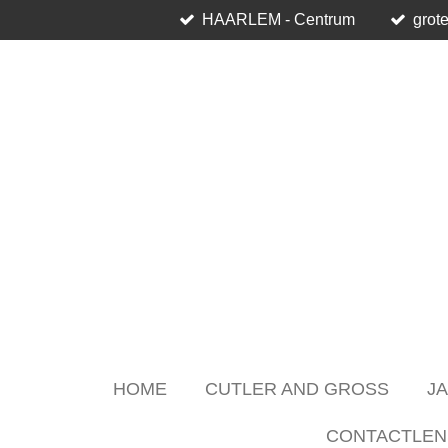
HAARLEM - Centrum
grote
Skip
to
main
content
HOME
CUTLER AND GROSS
J
CONTACTLEN