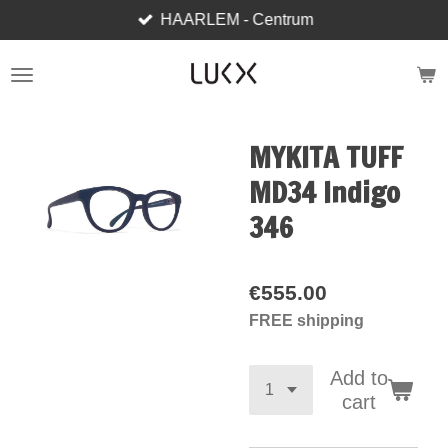
HAARLEM - Centrum
Skip
to
main
content
MYKITA TUFF
MD34 Indigo
346
€555.00
FREE shipping
Add to
cart