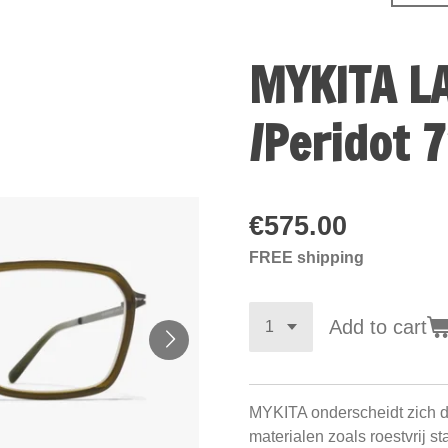
MYKITA LA
/Peridot 
€575.00
FREE shipping
Add to cart
MYKITA onderscheidt zich d
materialen zoals roestvrij st