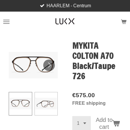
HAARLEM - Centrum
Skip
to
main
content
MYKITA
COLTON A70
Black/Taupe
726
€575.00
FREE shipping
Add to
cart