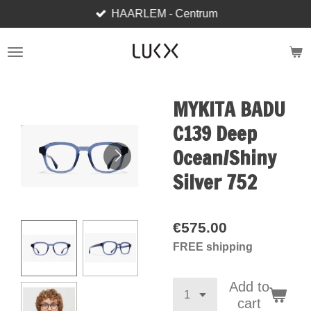
HAARLEM - Centrum
Skip
to
main
content
MYKITA BADU
C139 Deep
Ocean/Shiny
Silver 752
€575.00
FREE shipping
Add to
cart