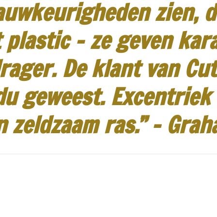
auwkeurigheden zien, d
 plastic - ze geven kar
rager.
De klant van Cut
idu geweest.
Excentriek
n zeldzaam ras.”
-
Grah