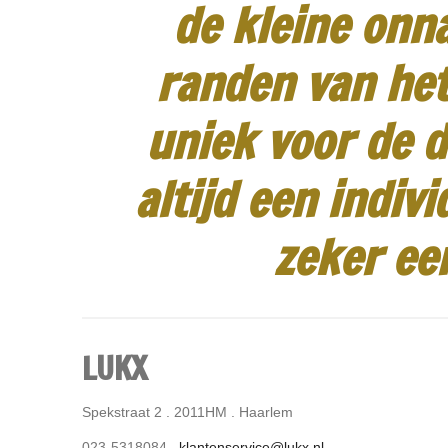
de kleine onn
randen van het
uniek voor de d
altijd een indiv
zeker ee
LUKX
Spekstraat 2 . 2011HM . Haarlem
023-5318084 .
klantenservice@lukx.nl