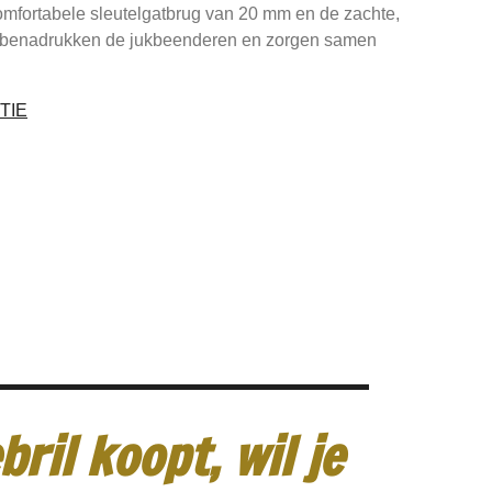
omfortabele sleutelgatbrug van 20 mm en de zachte,
d benadrukken de jukbeenderen en zorgen samen
TIE
ril koopt, wil je