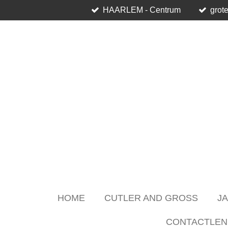
HAARLEM - Centrum
grote
Skip
to
main
content
HOME
CUTLER AND GROSS
J
CONTACTLEN