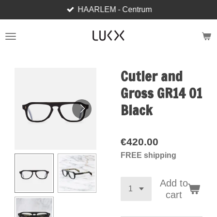
HAARLEM - Centrum
Skip
to
main
content
Cutler and
Gross GR14 01
Black
€420.00
FREE shipping
Add to
cart